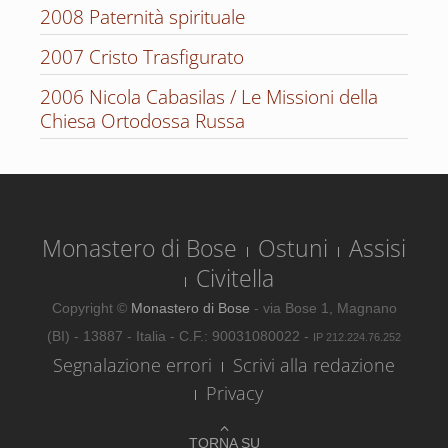
2008 Paternità spirituale
2007 Cristo Trasfigurato
2006 Nicola Cabasilas / Le Missioni della
Chiesa Ortodossa Russa
Monastero di Bose
Ostuni
Assisi
Civitella
Copyright ©
Monastero di Bose
- via Bose 1, Magnano
(BI) - 13887 - Italia - C.F.: 90031080022 -
IP 212.224.76.252
Segnalazione errori
Scrivi alla redazione
Privacy
TORNA SU