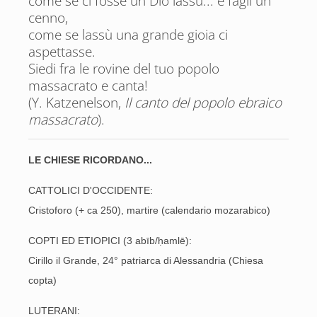
come se ci fosse un Dio lassù... e fagli un
cenno,
come se lassù una grande gioia ci
aspettasse.
Siedi fra le rovine del tuo popolo
massacrato e canta!
(Y. Katzenelson,
Il canto del popolo ebraico
massacrato
).
LE CHIESE RICORDANO...
CATTOLICI D'OCCIDENTE:
Cristoforo (+ ca 250), martire (calendario mozarabico)
COPTI ED ETIOPICI (3 abīb/ḥamlē):
Cirillo il Grande, 24° patriarca di Alessandria (Chiesa
copta)
LUTERANI: