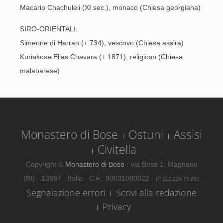
Macario Chachuleli (XI sec.), monaco (Chiesa georgiana)
SIRO-ORIENTALI:
Simeone di Harran (+ 734), vescovo (Chiesa assira)
Kuriakose Elias Chavara (+ 1871), religioso (Chiesa
malabarese)
Monastero di Bose
Ostuni
Assisi
Civitella
Copyright ©
Monastero di Bose
- via Bose 1, Magnano
(BI) - 13887 - Italia - C.F.: 90031080022 -
IP 212.224.76.252
Segnalazione errori
Scrivi alla redazione
Privacy