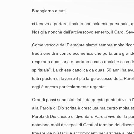
Buongiorno a tutti
ci tenevo a portare il saluto non solo mio personale, 
Nosiglia nonchè dell'arcivescovo emerito, il Card. Sev
Come vescovi del Piemonte siamo sempre molto riconosc
tradizione di incontro ecumenico che porta una grande 
respirano quast'aria e portano a casa qualche cosa dei f
spirituale". La chiesa cattolica da quasi 50 anni ha avu
tutti i pastori di favorire il più largo accesso della P
oggi è ancora particolarmente urgente.
Grandi passi sono stati fatti, da questo punto di vista
alla Parola di Dio scritta è cresciuta ma certro molt
Parola di Dio chiede di diventare Parola vivente, la pa
notavano molti discepoli di Gesù al termine del discorso 
trovare vie più facili e accomodanti per arrivare a inte