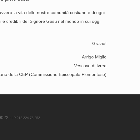
vvero la vita delle nostre comunità cristiane e di ogni
si e credibili del Signore Gesù nel mondo in cui oggi
Grazie!
Arrigo Miglio
Vescovo di Ivrea
ario della CEP (Commissione Episcopale Piemontese)
80022 -
IP 212.224.76.252