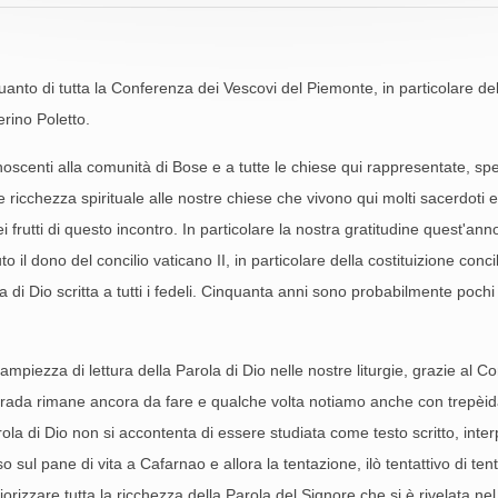
quanto di tutta la Conferenza dei Vescovi del Piemonte, in particolare d
erino Poletto.
enti alla comunità di Bose e a tutte le chiese qui rappresentate, spe
ricchezza spirituale alle nostre chiese che vivono qui molti sacerdoti 
rutti di questo incontro. In particolare la nostra gratitudine quest'anno 
to il dono del concilio vaticano II, in particolare della costituizione con
arola di Dio scritta a tutti i fedeli. Cinquanta anni sono probabilmente po
 l'ampiezza di lettura della Parola di Dio nelle nostre liturgie, grazie 
a strada rimane ancora da fare e qualche volta notiamo anche con trepèi
rola di Dio non si accontenta di essere studiata come testo scritto, inte
sul pane di vita a Cafarnao e allora la tentazione, ilò tentattivo di tenta
riorizzare tutta la ricchezza della Parola del Signore che si è rivelata n