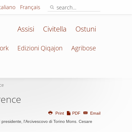
Italiano
Français
Assisi
Civitella
Ostuni
ork
Edizioni Qiqajon
Agribose
ce
rence
Print
PDF
Email
el presidente, l'Arcivescovo di Torino Mons. Cesare