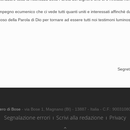
pegno ecumenico che ci vede tutti quanti uniti e interessati affinchè da
ioso della Parola di Dio per tornare ad essere tutti noi testimoni lumino
Segret
ero di Bose
- via Bose 1, Magnano (BI) - 13887 - Italia - C.F.: 900310
Segnalazione errori
Scrivi alla redazione
Privacy