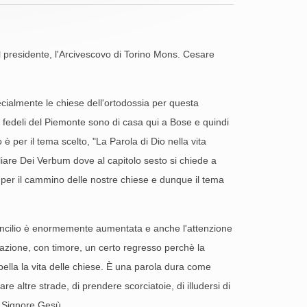
el presidente, l'Arcivescovo di Torino Mons. Cesare
cialmente le chiese dell'ortodossia per questa
e fedeli del Piemonte sono di casa qui a Bose e quindi
è per il tema scelto, "La Parola di Dio nella vita
ciliare Dei Verbum dove al capitolo sesto si chiede a
chi per il cammino delle nostre chiese e dunque il tema
al Concilio è enormemente aumentata e anche l'attenzione
dazione, con timore, un certo regresso perchè la
rpella la vita delle chiese. È una parola dura come
re altre strade, di prendere scorciatoie, di illudersi di
el Signore Gesù.