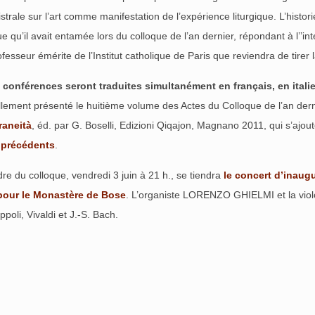
gistrale sur l’art comme manifestation de l’expérience liturgique. L’hi
qu’il avait entamée lors du colloque de l’an dernier, répondant à l’’inter
esseur émérite de l’Institut catholique de Paris que reviendra de tirer
 conférences seront traduites simultanément en français, en italie
ellement présenté le huitième volume des Actes du Colloque de l’an dern
aneità
, éd. par G. Boselli, Edizioni Qiqajon, Magnano 2011, qui s’ajou
 précédents
.
re du colloque, vendredi 3 juin à 21 h., se tiendra
le concert d’inaugu
 pour le Monastère de Bose
. L’organiste LORENZO GHIELMI et la vi
ippoli, Vivaldi et J.-S. Bach.