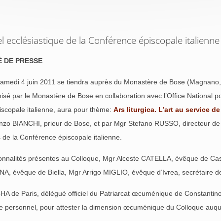
el ecclésiastique de la Conférence épiscopale italienne
 DE PRESSE
samedi 4 juin 2011 se tiendra auprès du Monastère de Bose (Magnano, Ita
isé par le Monastère de Bose en collaboration avec l’Office National pou
scopale italienne, aura pour thème:
Ars liturgica. L’art au service de 
nzo BIANCHI, prieur de Bose, et par Mgr Stefano RUSSO, directeur de l’O
 de la Conférence épiscopale italienne.
onnalités présentes au Colloque, Mgr Alceste CATELLA, évêque de Cas
MANA, évêque de Biella, Mgr Arrigo MIGLIO, évêque d’Ivrea, secrétaire 
CHA de Paris, délégué officiel du Patriarcat œcuménique de Constantin
aire personnel, pour attester la dimension œcuménique du Colloque auqu