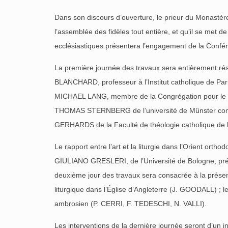
Dans son discours d’ouverture, le prieur du Monastèr
l’assemblée des fidèles tout entière, et qu’il se met 
ecclésiastiques présentera l’engagement de la Confére
La première journée des travaux sera entièrement rése
BLANCHARD, professeur à l’Institut catholique de Pari
MICHAEL LANG, membre de la Congrégation pour le Cul
THOMAS STERNBERG de l’université de Münster confront
GERHARDS de la Faculté de théologie catholique de l’U
Le rapport entre l’art et la liturgie dans l’Orient orth
GIULIANO GRESLERI, de l’Université de Bologne, présent
deuxième jour des travaux sera consacrée à la présenta
liturgique dans l’Église d’Angleterre (J. GOODALL) ;
ambrosien (P. CERRI, F. TEDESCHI, N. VALLI).
Les interventions de la dernière journée seront d’un