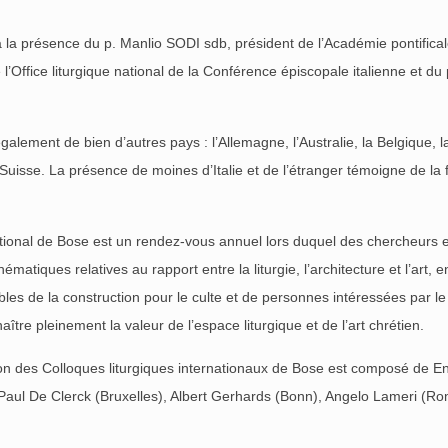
i à la présence du p. Manlio SODI sdb, président de l’Académie pontifical
de l’Office liturgique national de la Conférence épiscopale italienne e
galement de bien d’autres pays : l’Allemagne, l’Australie, la Belgique,
la Suisse. La présence de moines d’Italie et de l’étranger témoigne de l
rnational de Bose est un rendez-vous annuel lors duquel des chercheurs 
matiques relatives au rapport entre la liturgie, l’architecture et l’art,
sables de la construction pour le culte et de personnes intéressées par 
re pleinement la valeur de l’espace liturgique et de l’art chrétien.
tion des Colloques liturgiques internationaux de Bose est composé de 
Paul De Clerck (Bruxelles), Albert Gerhards (Bonn), Angelo Lameri (Ro