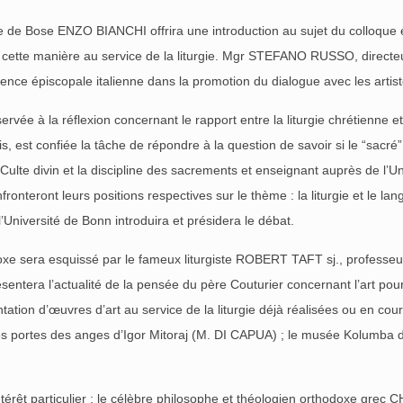
e de Bose ENZO BIANCHI offrira une introduction au sujet du colloque e
de cette manière au service de la liturgie. Mgr STEFANO RUSSO, directeur
nce épiscopale italienne dans la promotion du dialogue avec les artist
rvée à la réflexion concernant le rapport entre la liturgie chrétienne 
s, est confiée la tâche de répondre à la question de savoir si le “sacr
te divin et la discipline des sacrements et enseignant auprès de l’Un
eront leurs positions respectives sur le thème : la liturgie et le la
niversité de Bonn introduira et présidera le débat.
odoxe sera esquissé par le fameux liturgiste ROBERT TAFT sj., professeur 
era l’actualité de la pensée du père Couturier concernant l’art pour la
tion d’œuvres d’art au service de la liturgie déjà réalisées ou en cour
 les portes des anges d’Igor Mitoraj (M. DI CAPUA) ; le musée Kolumba
 intérêt particulier : le célèbre philosophe et théologien orthodoxe g