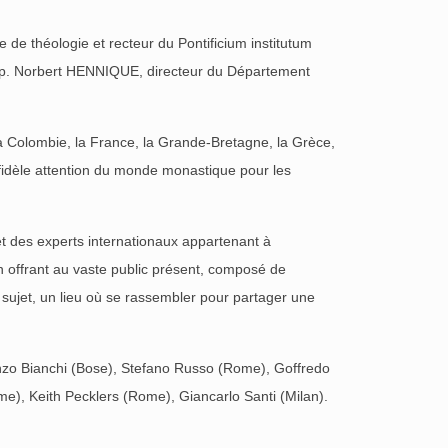
e de théologie et recteur du Pontificium institutum
t du p. Norbert HENNIQUE, directeur du Département
 la Colombie, la France, la Grande-Bretagne, la Grèce,
a fidèle attention du monde monastique pour les
et des experts internationaux appartenant à
 en offrant au vaste public présent, composé de
le sujet, un lieu où se rassembler pour partager une
Enzo Bianchi (Bose), Stefano Russo (Rome), Goffredo
me), Keith Pecklers (Rome), Giancarlo Santi (Milan).