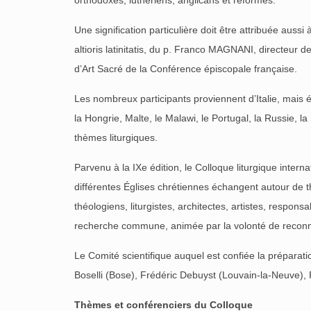
orthodoxes, luthériens, anglicans et réformés.
Une signification particulière doit être attribuée auss
altioris latinitatis, du p. Franco MAGNANI, directeur 
d’Art Sacré de la Conférence épiscopale française.
Les nombreux participants proviennent d’Italie, mais é
la Hongrie, Malte, le Malawi, le Portugal, la Russie, 
thèmes liturgiques.
Parvenu à la IXe édition, le Colloque liturgique inte
différentes Églises chrétiennes échangent autour de thé
théologiens, liturgistes, architectes, artistes, respon
recherche commune, animée par la volonté de reconnaît
Le Comité scientifique auquel est confiée la prépara
Boselli (Bose), Frédéric Debuyst (Louvain-la-Neuve), 
Thèmes et conférenciers du Colloque