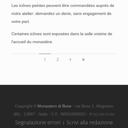
Les icônes peintes peuvent être commandées auprès de
notre atelier: demandez un devis, sans engagement de
votre part.
Certaines icônes sont exposées dans la salle voisine de
l'accueil du monastère.
2
1
Copyright ©
Monastero di Bose
- via Bose 1, Magnano
(BI) - 13887 - Italia - C.F.: 90031080022 -
IP 212.224.76.252
Segnalazione errori
Scrivi alla redazione